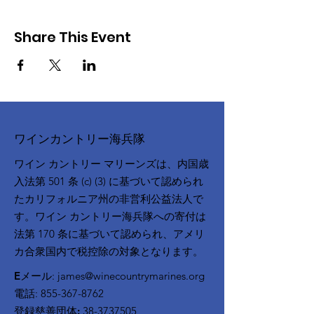
Share This Event
ワインカントリー海兵隊
ワイン カントリー マリーンズは、内国歳
入法第 501 条 (c) (3) に基づいて認められ
たカリフォルニア州の非営利公益法人で
す。ワイン カントリー海兵隊への寄付は
法第 170 条に基づいて認められ、アメリ
カ合衆国内で税控除の対象となります。
Eメール
:
james@winecountrymarines.org
電話
:
855-367-8762
登録慈善団体:
38-3737505