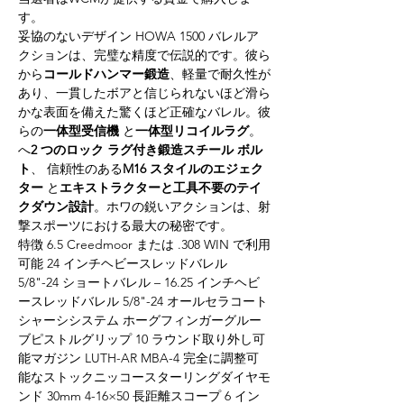
す。
妥協のないデザイン HOWA 1500 バレルア
クションは、完璧な精度で伝説的です。彼ら
から
コールドハンマー鍛造
、軽量で耐久性が
あり、一貫したボアと信じられないほど滑ら
かな表面を備えた驚くほど正確なバレル。彼
らの
一体型受信機
 と
一体型リコイルラグ
。
へ
2 つのロック ラグ付き鍛造スチール ボル
ト
、 信頼性のある
M16 スタイルのエジェク
ター
 と
エキストラクターと工具不要のテイ
クダウン設計
。ホワの鋭いアクションは、射
撃スポーツにおける最大の秘密です。
特徴 6.5 Creedmoor または .308 WIN で利用
可能 24 インチヘビースレッドバレル 
5/8"-24 ショートバレル – 16.25 インチヘビ
ースレッドバレル 5/8"-24 オールセラコート
シャーシシステム ホーグフィンガーグルー
ブピストルグリップ 10 ラウンド取り外し可
能マガジン LUTH-AR MBA-4 完全に調整可
能なストックニッコースターリングダイヤモ
ンド 30mm 4-16×50 長距離スコープ 6 イン