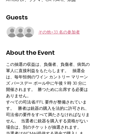
Guests
その他+33 名の参加者
About the Event
この抽選の収益は、負傷者、負傷者、病気の
軍人に直接利益をもたらします。   抽選会
は、毎年恒例のワイン カントリー マリーン
ズ バースデー ボール中に午後 9 時 30 分に
開催されます。  勝つために出席する必要は
ありません。   
すべての司法省/FFL 要件が整備されていま
す。   勝者は銃器の購入を法的に許可され、
司法省の要件をすべて満たさなければなりま
せん。  当選者に銃器を購入する資格がない
場合は、別のチケットが抽選されます。
当選者はWCMが提供する資金で購入しま