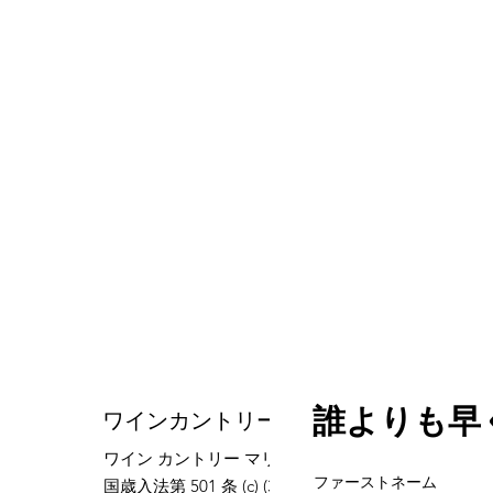
誰よりも早
ワインカントリー海兵隊
ワイン カントリー マリーンズは、内
ファーストネーム
国歳入法第 501 条 (c) (3) に基づいて認