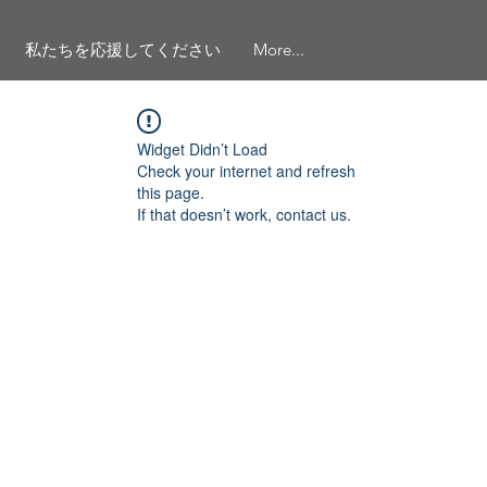
私たちを応援してください
More...
Widget Didn’t Load
Check your internet and refresh
this page.
If that doesn’t work, contact us.