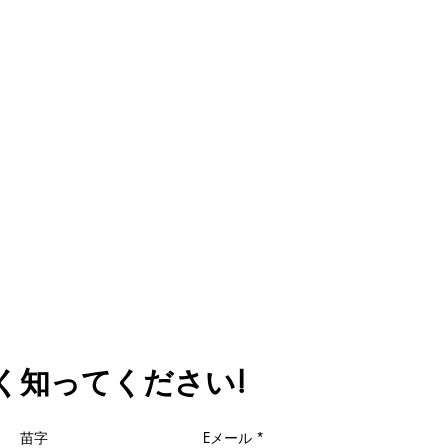
く知ってください!
苗字
Eメール