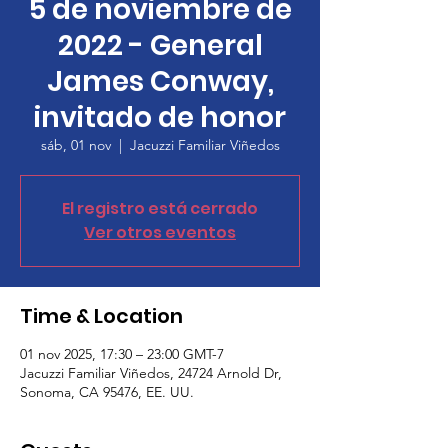
5 de noviembre de
2022 - General
James Conway,
invitado de honor
sáb, 01 nov
  |  
Jacuzzi Familiar Viñedos
El registro está cerrado
Ver otros eventos
Time & Location
01 nov 2025, 17:30 – 23:00 GMT-7
Jacuzzi Familiar Viñedos, 24724 Arnold Dr,
Sonoma, CA 95476, EE. UU.