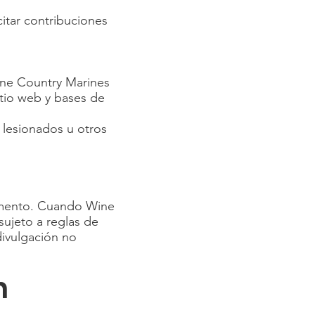
itar contribuciones
ine Country Marines
itio web y bases de
 lesionados u otros
umento. Cuando Wine
ujeto a reglas de
divulgación no
n