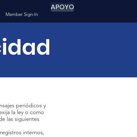
APOYO
Member Sign-In
cidad
nsajes periódicos y
exija la ley o como
e las siguientes
egistros internos,