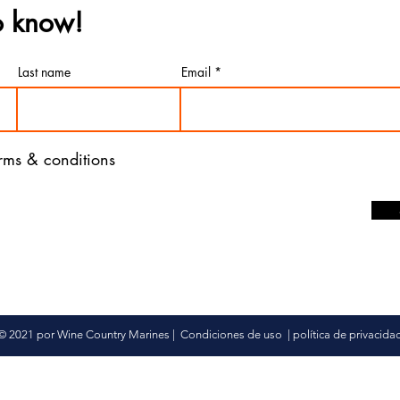
to know!
Last name
Email
erms & conditions
© 2021 por Wine Country Marines |
Condiciones de uso
|
política de privacida