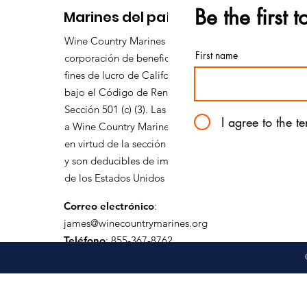
Be the first 
Marines del país del vino
Wine Country Marines es una
First name
corporación de beneficio público sin
fines de lucro de California reconocida
bajo el Código de Rentas Internas:
Sección 501 (c) (3). Las contribuciones
I agree to the t
a Wine Country Marines se reconocen
en virtud de la sección 170 del código
y son deducibles de impuestos dentro
de los Estados Unidos de América.
Correo electrónico
:
james@winecountrymarines.org
Teléfono
: 855-367-8762
Caridad registrada:
38-3737505