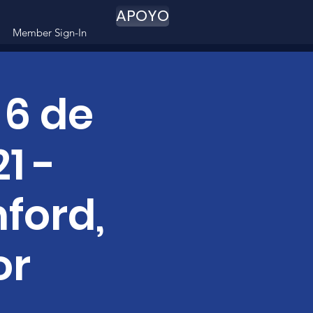
APOYO
Member Sign-In
 6 de
1 -
ford,
or