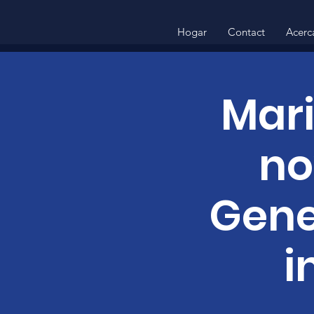
Hogar
Contact
Acerc
Mari
no
Gene
i