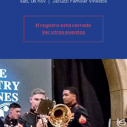
sáb, 06 nov
  |  
Jacuzzi Familiar Viñedos
El registro está cerrado
Ver otros eventos