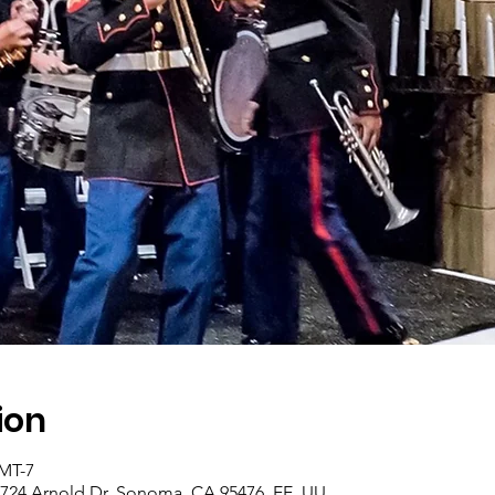
ion
GMT-7
4724 Arnold Dr, Sonoma, CA 95476, EE. UU.