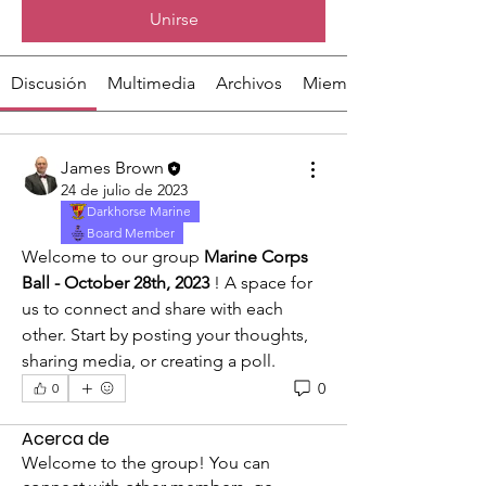
Unirse
Discusión
Multimedia
Archivos
Miembros
James Brown
24 de julio de 2023
Darkhorse Marine
Board Member
Welcome to our group 
Marine Corps 
Ball - October 28th, 2023
 ! A space for 
us to connect and share with each 
other. Start by posting your thoughts, 
sharing media, or creating a poll.
0
0
Acerca de
Welcome to the group! You can